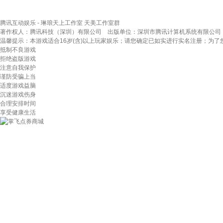
腾讯互动娱乐 - 琳琅天上工作室
天美工作室群
著作权人：腾讯科技（深圳）有限公司 出版单位：深圳市腾讯计算机系统有限公司
温馨提示：本游戏适合16岁(含)以上玩家娱乐；请您确定已如实进行实名注册；为
抵制不良游戏
拒绝盗版游戏
注意自我保护
谨防受骗上当
适度游戏益脑
沉迷游戏伤身
合理安排时间
享受健康生活