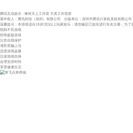
腾讯互动娱乐 - 琳琅天上工作室
天美工作室群
著作权人：腾讯科技（深圳）有限公司 出版单位：深圳市腾讯计算机系统有限公司
温馨提示：本游戏适合16岁(含)以上玩家娱乐；请您确定已如实进行实名注册；为
抵制不良游戏
拒绝盗版游戏
注意自我保护
谨防受骗上当
适度游戏益脑
沉迷游戏伤身
合理安排时间
享受健康生活