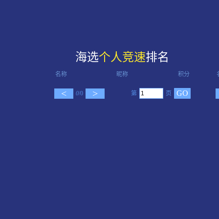
海选
个人竞速
排名
名称
昵称
积分
<
>
GO
0
/0
第
页