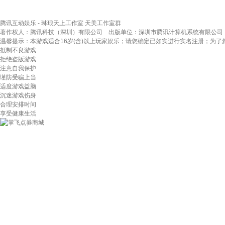
腾讯互动娱乐 - 琳琅天上工作室
天美工作室群
著作权人：腾讯科技（深圳）有限公司 出版单位：深圳市腾讯计算机系统有限公司
温馨提示：本游戏适合16岁(含)以上玩家娱乐；请您确定已如实进行实名注册；为
抵制不良游戏
拒绝盗版游戏
注意自我保护
谨防受骗上当
适度游戏益脑
沉迷游戏伤身
合理安排时间
享受健康生活