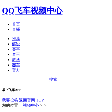
QQ飞车视频中心
首页
直播
推荐
解说
赛事
赛王
教学
赛车
官方
搜索
掌上飞车APP
我要投稿
返回官网
TOP
您的位置：
视频中心
>
>