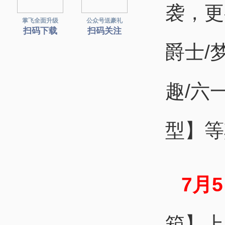
袭，更
掌飞全面升级
公众号送豪礼
扫码下载
扫码关注
爵士/
趣/六
型】等
7月5
箱】上