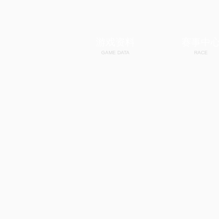
游戏资料
赛事中
GAME DATA
RACE
新手指引
谁是车王
官方漫画
SSC
高清壁纸
全国公开赛
游戏下载
飞车手游